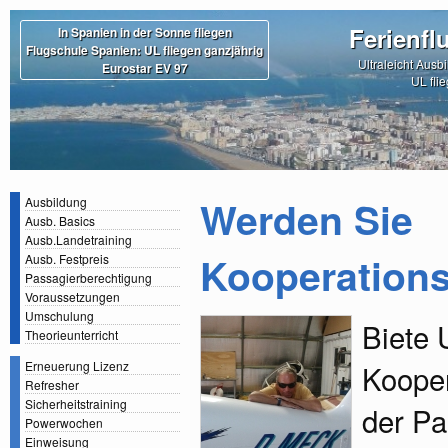
Ferienfl
In Spanien in der Sonne fliegen
Flugschule Spanien: UL fliegen ganzjährig
Ultraleicht Ausb
Eurostar EV 97
UL fli
Werden Sie
Ausbildung
Ausb. Basics
Ausb.Landetraining
Kooperations
Ausb. Festpreis
Passagierberechtigung
Voraussetzungen
Umschulung
Biete 
Theorieunterricht
Kooper
Erneuerung Lizenz
Refresher
Sicherheitstraining
der Pa
Powerwochen
Einweisung