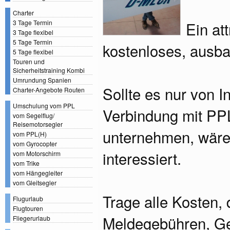
Charter
Ein at
3 Tage Termin
3 Tage flexibel
5 Tage Termin
kostenloses, ausb
5 Tage flexibel
Touren und
Sicherheitstraining Kombi
Umrundung Spanien
Sollte es nur von I
Charter-Angebote Routen
Umschulung vom PPL
Verbindung mit PP
vom Segelflug/
Reisemotorsegler
unternehmen, wäre
vom PPL(H)
vom Gyrocopter
interessiert.
vom Motorschirm
vom Trike
vom Hängegleiter
vom Gleitsegler
Trage alle Kosten, 
Flugurlaub
Flugtouren
Meldegebühren, Ger
Fliegerurlaub