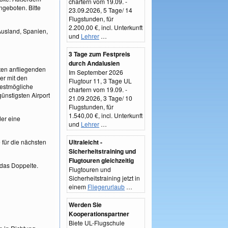
chartern vom 19.09. -
ngeboten. Bitte
23.09.2026, 5 Tage/ 14
Flugstunden, für
2.200,00 €, incl. Unterkunft
Ausland, Spanien,
und
Lehrer
…
3 Tage zum Festpreis
durch Andalusien
ten anfliegenden
Im September 2026
mer mit den
Flugtour 11, 3 Tage UL
bestmögliche
chartern vom 19.09. -
ünstigsten Airport
21.09.2026, 3 Tage/ 10
Flugstunden, für
1.540,00 €, incl. Unterkunft
der eine
und
Lehrer
…
 für die nächsten
Ultraleicht -
Sicherheitstraining und
Flugtouren gleichzeitig
 das Doppelte.
Flugtouren und
Sicherheitstraining jetzt in
einem
Fliegerurlaub
…
Werden Sie
Kooperationspartner
Biete UL-Flugschule