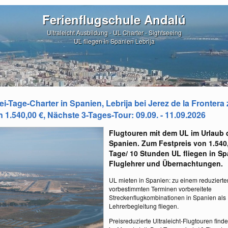
Ferienflugschule Andalú
Ultraleicht Ausbildung - UL Charter - Sightseeing
UL fliegen in Spanien Lebrija
rei-Tage-Charter in Spanien, Lebrija bei Jerez de la Frontera
 1.540,00 €, Nächste 3-Tages-Tour: 09.09. - 11.09.2026
Flugtouren mit dem UL im Urlaub 
Spanien. Zum Festpreis von 1.540,
Tage/ 10 Stunden UL fliegen in Sp
Fluglehrer und Übernachtungen.
UL mieten in Spanien: zu einem reduzierten
vorbestimmten Terminen vorbereitete
Streckenflugkombinationen in Spanien als 
Lehrerbegleitung fliegen.
Preisreduzierte Ultraleicht-Flugtouren find