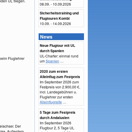
nden UL fliegen.
08.09. - 10.09.2026
Sicherheitstraining und
Flugtouren Kombi
10.09. - 14.09.2026
News
Neue Flugtour mit UL
durch Spanien
UL-Charter: einmal rund
beim Fluglehrer
um
Spanien
…
2020 zum ersten
Alleinflug zum Festpreis
Im September 2026 zum
Festpreis von 2.900,00 €,
incl. Landegebühren u.
Fluglehrer zur ersten
Alleinflugreife
…
5 Tage zum Festpreis
durch Andalusien
Im September 2026
eiachser. Der
Flugtour 2, 5 Tage UL
recke. Außerdem