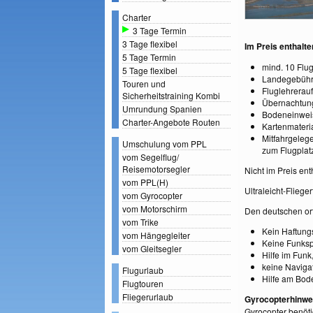
Charter
3 Tage Termin
3 Tage flexibel
Im Preis enthalte
5 Tage Termin
mind. 10 Flu
5 Tage flexibel
Landegebüh
Touren und
Fluglehrerau
Sicherheitstraining Kombi
Übernachtung
Umrundung Spanien
Bodeneinweis
Charter-Angebote Routen
Kartenmateria
Mitfahrgelege
Umschulung vom PPL
zum Flugplat
vom Segelflug/
Reisemotorsegler
Nicht im Preis en
vom PPL(H)
Ultraleicht-Flieg
vom Gyrocopter
vom Motorschirm
Den deutschen ort
vom Trike
Kein Haftungs
vom Hängegleiter
Keine Funksp
vom Gleitsegler
Hilfe im Funk,
keine Naviga
Flugurlaub
Hilfe am Bode
Flugtouren
Fliegerurlaub
Gyrocopterhinwe
Gyrocopter benötig