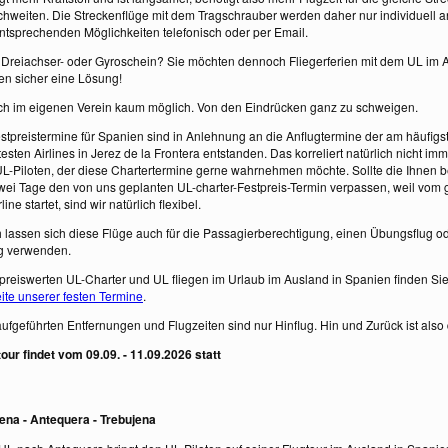
chweiten. Die Streckenflüge mit dem Tragschrauber werden daher nur individuell a
entsprechenden Möglichkeiten telefonisch oder per Email.
 Dreiachser- oder Gyroschein? Sie möchten dennoch Fliegerferien mit dem UL im 
n sicher eine Lösung!
auch im eigenen Verein kaum möglich. Von den Eindrücken ganz zu schweigen.
stpreistermine für Spanien sind in Anlehnung an die Anflugtermine der am häufigs
esten Airlines in Jerez de la Frontera entstanden. Das korreliert natürlich nicht im
L-Piloten, der diese Chartertermine gerne wahrnehmen möchte. Sollte die Ihnen 
wei Tage den von uns geplanten UL-charter-Festpreis-Termin verpassen, weil vom g
ine startet, sind wir natürlich flexibel.
h lassen sich diese Flüge auch für die Passagierberechtigung, einen Übungsflug o
g verwenden.
preiswerten UL-Charter und UL fliegen im Urlaub im Ausland in Spanien finden Sie
eite unserer festen Termine
.
ufgeführten Entfernungen und Flugzeiten sind nur Hinflug. Hin und Zurück ist also
our findet vom 09.09. - 11.09.2026 statt
jena - Antequera - Trebujena