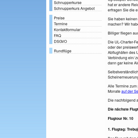
Schnupperkurse
hat er andere Rei
Schnupperkurs Angebot
erfragen Sie die 
Preise
Sie haben keinen
Termine
machen? Wir habe
Kontaktformular
Billiger fliegen 
FAQ
DSGVO
Die UL-Charter-Fe
oder der preiswert
Rundflüge
Abflughäfen des U
Verbindung ein/ z
dann gar keine Airl
Selbstverständlic
Scheinerneuerun
Alle Termine zum 
Monate
auf der S
Die nachfolgend a
Die nächste Flugt
Flugtour Nr. 10
1. Flugtag: Trebu