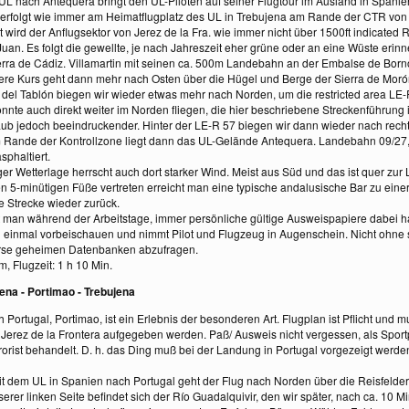
UL nach Antequera bringt den UL-Piloten auf seiner Flugtour im Ausland in Spanie
 erfolgt wie immer am Heimatflugplatz des UL in Trebujena am Rande der CTR von 
t wird der Anflugsektor von Jerez de la Fra. wie immer nicht über 1500ft indicated 
an. Es folgt die gewellte, je nach Jahreszeit eher grüne oder an eine Wüste erin
erra de Cádiz. Villamartin mit seinen ca. 500m Landebahn an der Embalse de Bor
ere Kurs geht dann mehr nach Osten über die Hügel und Berge der Sierra de Moró
 del Tablón biegen wir wieder etwas mehr nach Norden, um die restricted area LE-
nnte auch direkt weiter im Norden fliegen, die hier beschriebene Streckenführung i
aub jedoch beeindruckender. Hinter der LE-R 57 biegen wir dann wieder nach rech
m Rande der Kontrollzone liegt dann das UL-Gelände Antequera. Landebahn 09/27,
sphaltiert.
iger Wetterlage herrscht auch dort starker Wind. Meist aus Süd und das ist quer zu
 5-minütigen Füße vertreten erreicht man eine typische andalusische Bar zu ein
he Strecke wieder zurück.
 man während der Arbeitstage, immer persönliche gültige Ausweispapiere dabei h
 einmal vorbeischauen und nimmt Pilot und Flugzeug in Augenschein. Nicht ohne s
erse geheimen Datenbanken abzufragen.
, Flugzeit: 1 h 10 Min.
jena - Portimao - Trebujena
 Portugal, Portimao, ist ein Erlebnis der besonderen Art. Flugplan ist Pflicht und m
Jerez de la Frontera aufgegeben werden. Paß/ Ausweis nicht vergessen, als Sport
rorist behandelt. D. h. das Ding muß bei der Landung in Portugal vorgezeigt werde
t dem UL in Spanien nach Portugal geht der Flug nach Norden über die Reisfelder 
erer linken Seite befindet sich der Río Guadalquivir, den wir später, nach ca. 10 M