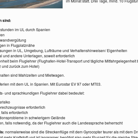
im Monat statt. Drei Tage, mind. 10 Flugstu
n sind:
gstunden im UL durch Spanien
ren
fwandvergütung
en in Flugplatznähe
ungen in UL, Umgebung, Lufträume und Verhaltenshinweisen/ Eigenheiten
l und andere Unterlagen, soweit erforderlich
nheit beim Fluglehrer (Flughafen-Hotel-Transport und tägliche Mitfahrgelegenheit 
z und zurück zum Hotel)
thalten sind Mahlzeiten und Mietwagen.
erferien mit dem UL in Spanien. Mit Eurostar EV 97 oder MT03.
s- und sprachkundigen Fluglehrer dabei bedeutet:
risiko
rechzeugnisse erforderlich
 falls erforderlich
tionsprobleme in schwierigem Gelände
n, falls notwendig, da der Fluglehrer auch die Landessprache beherrscht
is:
normalerweise sind die Streckenflüge mit dem Gyrocopter teurer als mit dem Dr
t mehr Kraftstoff und ist langsamer, benötigt also mehr Flugzeit für die gleiche St