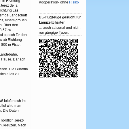
n in Richtung
Kooperation- ohne
Risiko
Jerez de la
…
Richtung Las
nernde Landschaft
UL-Flugzeuge gesucht für
nos, einem großen
Langzeitcharter
n. Über den
… auch saisonal und nicht
R 57 zu
nur gängige Typen.
st otpisch für den
ts ab Richtung
 800 m Piste,
r Landebahn.
er Pause. Danach
alten. Die Guardia
ich alles zu
uß telefonisch im
pilot wird man
n. Die Daten
nördlich Jerez/
in. kreuzen. Nach