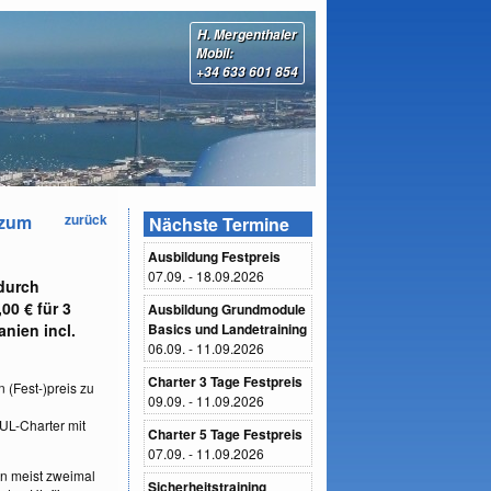
H. Mergenthaler
Mobil:
+34 633 601 854
 zum
zurück
Nächste Termine
Ausbildung Festpreis
07.09. - 18.09.2026
durch
00 € für 3
Ausbildung Grundmodule
anien incl.
Basics und Landetraining
06.09. - 11.09.2026
Charter 3 Tage Festpreis
 (Fest-)preis zu
09.09. - 11.09.2026
UL-Charter mit
Charter 5 Tage Festpreis
07.09. - 11.09.2026
en meist zweimal
Sicherheitstraining