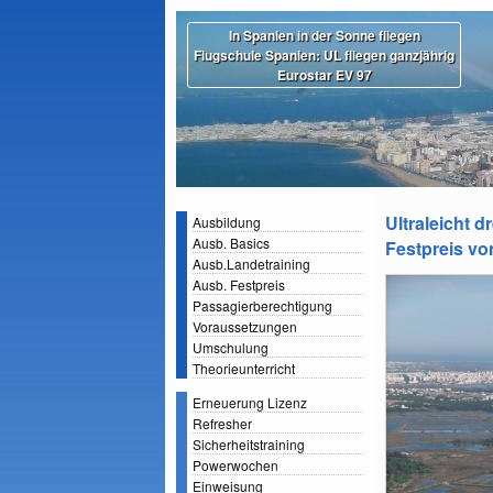
In Spanien in der Sonne fliegen
Flugschule Spanien: UL fliegen ganzjährig
Eurostar EV 97
Ultraleicht d
Ausbildung
Ausb. Basics
Festpreis von
Ausb.Landetraining
Ausb. Festpreis
Passagierberechtigung
Voraussetzungen
Umschulung
Theorieunterricht
Erneuerung Lizenz
Refresher
Sicherheitstraining
Powerwochen
Einweisung