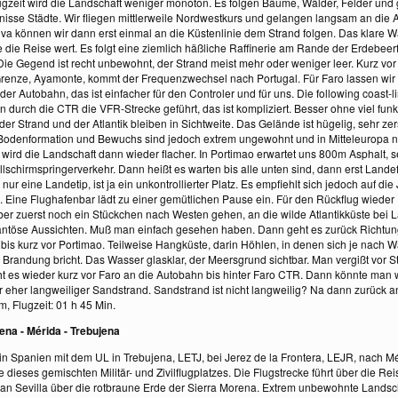
ugzeit wird die Landschaft weniger monoton. Es folgen Bäume, Wälder, Felder und g
nisse Städte. Wir fliegen mittlerweile Nordwestkurs und gelangen langsam an die
lva können wir dann erst einmal an die Küstenlinie dem Strand folgen. Das klare 
ine die Reise wert. Es folgt eine ziemlich häßliche Raffinerie am Rande der Erdebeerf
e Gegend ist recht unbewohnt, der Strand meist mehr oder weniger leer. Kurz vor
renze, Ayamonte, kommt der Frequenzwechsel nach Portugal. Für Faro lassen wir 
der Autobahn, das ist einfacher für den Controler und für uns. Die following coast-li
 durch die CTR die VFR-Strecke geführt, das ist kompliziert. Besser ohne viel fun
er Strand und der Atlantik bleiben in Sichtweite. Das Gelände ist hügelig, sehr zer
odenformation und Bewuchs sind jedoch extrem ungewohnt und in Mitteleuropa nic
 wird die Landschaft dann wieder flacher. In Portimao erwartet uns 800m Asphalt, 
schirmspringerverkehr. Dann heißt es warten bis alle unten sind, dann erst Lande
a nur eine Landetip, ist ja ein unkontrollierter Platz. Es empfiehlt sich jedoch auf di
 Eine Flughafenbar lädt zu einer gemütlichen Pause ein. Für den Rückflug wieder 
aber zuerst noch ein Stückchen nach Westen gehen, an die wilde Atlantikküste bei
fantöse Aussichten. Muß man einfach gesehen haben. Dann geht es zurück Richtun
 bis kurz vor Portimao. Teilweise Hangküste, darin Höhlen, in denen sich je nach
er Brandung bricht. Das Wasser glasklar, der Meersgrund sichtbar. Man vergißt vor S
t es wieder kurz vor Faro an die Autobahn bis hinter Faro CTR. Dann könnte man 
ber eher langweiliger Sandstrand. Sandstrand ist nicht langweilig? Na dann zurück 
, Flugzeit: 01 h 45 Min.
jena - Mérida - Trebujena
r in Spanien mit dem UL in Trebujena, LETJ, bei Jerez de la Frontera, LEJR, nach M
e dieses gemischten Militär- und Zivilflugplatzes. Die Flugstrecke führt über die Rei
 an Sevilla über die rotbraune Erde der Sierra Morena. Extrem unbewohnte Lands