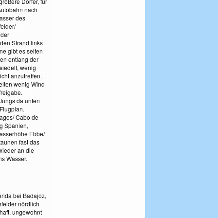
rößere Dörfer, für
 Autobahn nach
Wasser des
elder/ -
 der
den Strand links
ne gibt es selten
ken entlang der
siedelt, wenig
ht anzutreffen.
selten wenig Wind
freigabe.
e Jungs da unten
Flugplan.
 Lagos/ Cabo de
g Spanien,
 Wasserhöhe Ebbe/
taunen fast das
wieder an die
ans Wasser.
érida bei Badajoz,
sfelder nördlich
chaft, ungewohnt