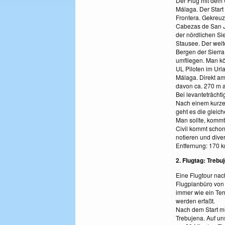
Der Flug mit dem 
Málaga. Der Start
Frontera. Gekreuz
Cabezas de San Ju
der nördlichen Si
Stausee. Der weit
Bergen der Sierra
umfliegen. Man kö
UL Piloten im Url
Málaga. Direkt a
davon ca. 270 m a
Bei levanteträcht
Nach einem kurzen
geht es die gleic
Man sollte, kommt
Civil kommt schon
notieren und div
Entfernung: 170 km
2. Flugtag: Trebu
Eine Flugtour nach
Flugplanbüro von 
immer wie ein Ter
werden erfaßt.
Nach dem Start mi
Trebujena. Auf uns