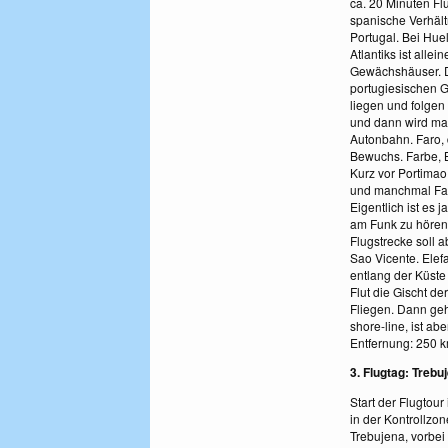
ca. 20 Minuten Fl
spanische Verhält
Portugal. Bei Hue
Atlantiks ist alle
Gewächshäuser. Di
portugiesischen G
liegen und folgen 
und dann wird man
Autonbahn. Faro, d
Bewuchs. Farbe, B
Kurz vor Portimao
und manchmal Fall
Eigentlich ist es j
am Funk zu hören.
Flugstrecke soll 
Sao Vicente. Ele
entlang der Küste
Flut die Gischt d
Fliegen. Dann geh
shore-line, ist a
Entfernung: 250 km
3. Flugtag: Trebu
Start der Flugtou
in der Kontrollzon
Trebujena, vorbei