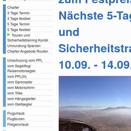
Charter
Nächste 5-Ta
3 Tage Termin
3 Tage flexibel
5 Tage Termin
und
5 Tage flexibel
Touren und
Sicherheitstraining Kombi
Sicherheitst
Umrundung Spanien
Charter-Angebote Routen
10.09. - 14.0
Umschulung vom PPL
vom Segelflug/
Reisemotorsegler
vom PPL(H)
vom Gyrocopter
vom Motorschirm
vom Trike
vom Hängegleiter
vom Gleitsegler
Flugurlaub
Flugtouren
Fliegerurlaub