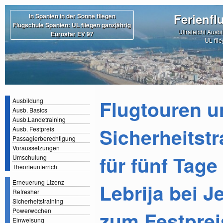
Ferienfl
In Spanien in der Sonne fliegen
Flugschule Spanien: UL fliegen ganzjährig
Ultraleicht Ausb
Eurostar EV 97
UL fli
Flugtouren u
Ausbildung
Ausb. Basics
Ausb.Landetraining
Sicherheitstr
Ausb. Festpreis
Passagierberechtigung
Voraussetzungen
für fünf Tage
Umschulung
Theorieunterricht
Erneuerung Lizenz
Lebrija bei J
Refresher
Sicherheitstraining
Powerwochen
zum Festprei
Einweisung