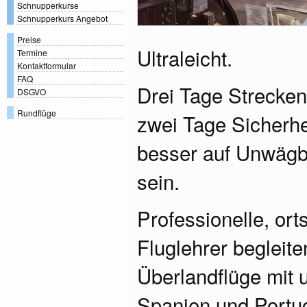
Schnupperkurse
Schnupperkurs Angebot
Preise
Ultraleicht.
Termine
Kontaktformular
FAQ
Drei Tage Strecke
DSGVO
Rundflüge
zwei Tage Sicherhei
besser auf Unwägba
sein.
Professionelle, or
Fluglehrer begleite
Überlandflüge mit 
Spanien und Portug